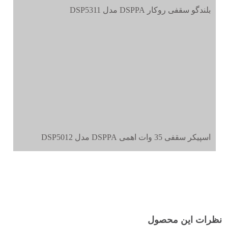
بلندگو سقفی روکار DSPPA مدل DSP5311
اسپیکر سقفی 35 وات اهمی DSPPA مدل DSP5012
نظرات این محصول