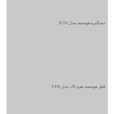
دستگیره هوشمند مدل E150
قفل هوشمند هوم لاک مدل F450