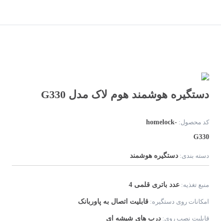
Next
Previous
دستگیره هوشمند هوم لاک مدل G330
homelock-
کد محصول:
G330
دستگیره هوشمند
دسته بندی:
4 عدد باتری قلمی
منبع تغذیه:
قابلیت اتصال به پاوربانک
امکانات روی دستگیره:
درب های شیشه ای
قابلیت نصب روی: