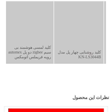
کلید لمسی هوشمند بی
کلید روشنایی چهار پل مدل
سیم zigbee دو پل automex
KN-LS3044B
رویه فریملس اتومکس
نظرات این محصول