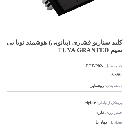
کلید سناریو فشاری (پیانویی) هوشمند تویا بی
سیم TUYA GRANTED
ETZ-P02-
کد محصول:
XXSC
روشنایی
دسته بندی:
zigbee
پروتکل ارتباطی:
فلزی
جنس رویه:
چهار پل
تعداد پل: