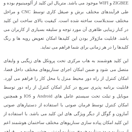
ZIGBEE و WIFI موجود می باشد. متریال این کلید از آلومینیوم بوده و
طی فرآیندهای مختلف برش و صیقل کاری توسط CNC و مراحل
مختلف سندبلاست ساخته شده است. کیفیت بالای ساخت این کلید
در کنار زیبایی ظاهری آن مورد توجه و سلیقه بسیاری از کاربران می
باشد. قابلیت ماژولار بودن این کلیدها امکان تعویض رویه ها و رنگ
کلیدها را در هر زمانی برای شما فراهم می نماید.
این کلید هوشمند به هاب مرکزی تحت پروتکل های زیگبی و وایفای
متصل می شود و ضمن امکان اجرای سناریوهای مختلف داخل فضا،
امکان کنترل از راه دور محیط منزل یا محل کار را فراهم می آورد.
قابلیت برنامه پذیری سریع در کنار امکان کنترل از راه دور توسط
موبایل و تبلت تحت سیستم عامل های Android و IOS و همچنین
امکان کنترل توسط فرمان صوتی با استفاده از دستیارهای صوتی
آمازون و گوگل از دیگر ویژگی های این کلید می باشد. با استفاده از
این کلید امکان پیاده سازی سناریوهای مختلف ساختمان هوشمند اعم
از سناریو ورود،سناریو خروج، سناریو امنیتی، جشن، جلسه و ... فراهم