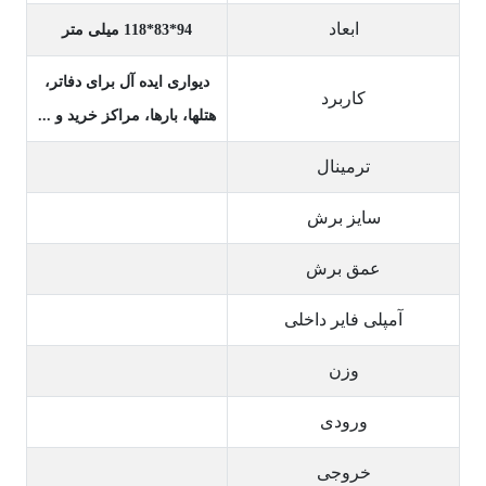
ابعاد
94*83*118 میلی متر
دیواری ایده آل برای دفاتر،
کاربرد
هتلها، بارها، مراکز خرید و ...
ترمینال
سایز برش
عمق برش
آمپلی فایر داخلی
وزن
ورودی
خروجی