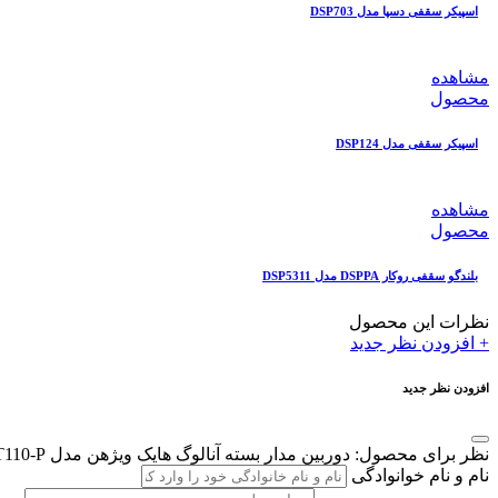
اسپیکر سقفی دسپا مدل DSP703
مشاهده
محصول
اسپیکر سقفی مدل DSP124
مشاهده
محصول
بلندگو سقفی روکار DSPPA مدل DSP5311
نظرات این محصول
+
افزودن نظر جدید
افزودن نظر جدید
نظر برای محصول: دوربین مدار بسته آنالوگ هایک ویژهن مدل THC-T110-P
نام و نام خوانوادگی