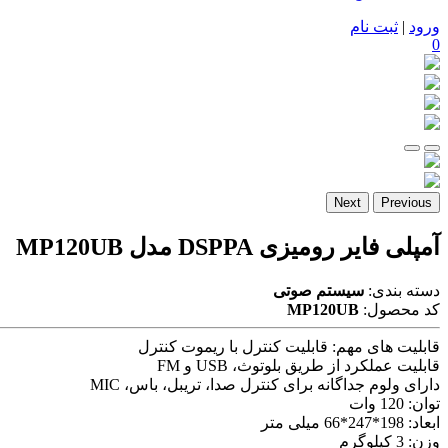
ورود
|
ثبت نام
0
Next
Previous
آمپلی فایر رومیزی DSPPA مدل MP120UB
دسته بندی:
سیستم صوتی
کد محصول:
MP120UB
قابلیت های مهم:
قابلیت کنترل با ریموت کنترل
قابلیت عملکرد از طریق بلوتوث، USB و FM
دارای ولوم جداگانه برای کنترل صدا، تریبل، باس، MIC
توان:
120 وات
ابعاد:
198*247*66 میلی متر
وزن:
3 کیلوگرم