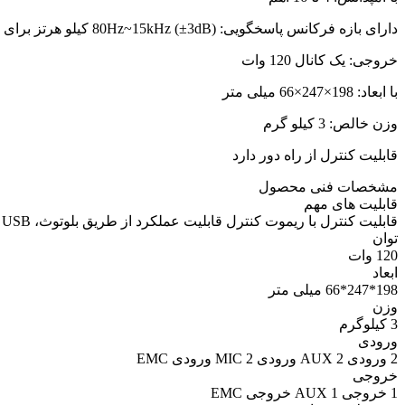
دارای بازه فرکانس پاسخگویی: 80Hz~15kHz (±3dB) کیلو هرتز برای AUX و 100Hz~8kHz (±3dB) کیلو هرتز برای MIC
خروجی: یک کانال 120 وات
با ابعاد: 198×247×66 میلی متر
وزن خالص: 3 کیلو گرم
قابلیت کنترل از راه دور دارد
مشخصات فنی محصول
قابلیت های مهم
قابلیت کنترل با ریموت کنترل قابلیت عملکرد از طریق بلوتوث، USB و FM دارای ولوم جداگانه برای کنترل صدا، تریبل، باس، MIC
توان
120 وات
ابعاد
198*247*66 میلی متر
وزن
3 کیلوگرم
ورودی
2 ورودی AUX 2 ورودی MIC 2 ورودی EMC
خروجی
1 خروجی AUX 1 خروجی EMC