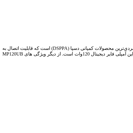
آمپلی فایر دیجیتال دسپا مدل DSPPA MP120UB از محصولات برند معتبر DSPPA محسوب می‌شود. MP120UB یکی از پرفروش‌ترین و کاربردی‌ترین محصولات کمپانی دسپا (DSPPA) است که قابلیت اتصال به
اسپیکرهای اهمی و ولتی دارا می‌باشد و دارای خروجی فوق العاده عالی و قابلیت اتصال به بلوتوث، USB و رادیو را داراست. توان خروجی این آمپلی فایر دیجیتال 120وات است. از دیگر ویژگی های MP120UB