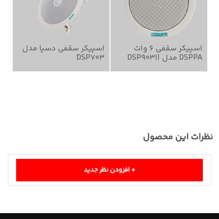
اسپیکر سقفی 6 وات
اسپیکر سقفی دسپا مدل
اس
DSPPA مدل DSP903II
DSP703
24
نظرات این محصول
+
افزودن نظر جدید