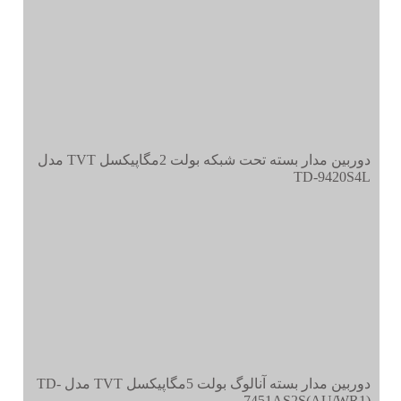
دوربین مدار بسته تحت شبکه بولت 2مگاپیکسل TVT مدل
TD-9420S4L
دوربین مدار بسته آنالوگ بولت 5مگاپیکسل TVT مدل TD-
7451AS2S(AU/WR1)