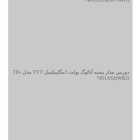
دوربین مدار بسته آنالوگ بولت 5مگاپیکسل TVT مدل TD-
7451AS2(WR2)