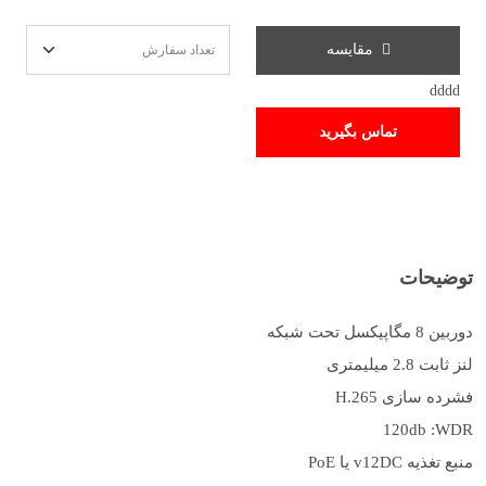
مقایسه
dddd
تماس بگیرید
توضیحات
دوربین 8 مگاپیکسل تحت شبکه
لنز ثابت 2.8 میلیمتری
فشرده سازی H.265
120db :WDR
منبع تغذیه v12DC یا PoE