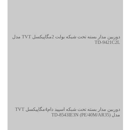
دوربین مدار بسته تحت شبکه بولت 2مگاپیکسل TVT مدل
TD-9421C2L
دوربین مدار بسته تحت شبکه اسپید دام4مگاپیکسل TVT
مدل TD-8543IE3N (PE/40M/AR35)