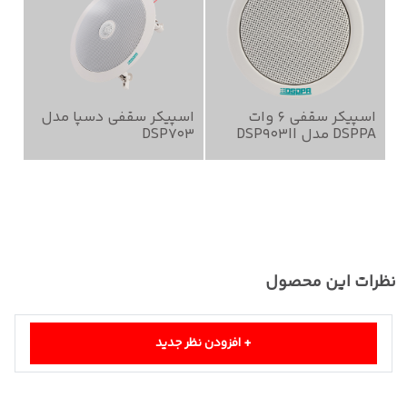
اسپیکر سقفی 6 وات
اسپیکر سقفی دسپا مدل
اس
DSPPA مدل DSP903II
DSP703
24
نظرات این محصول
+
افزودن نظر جدید