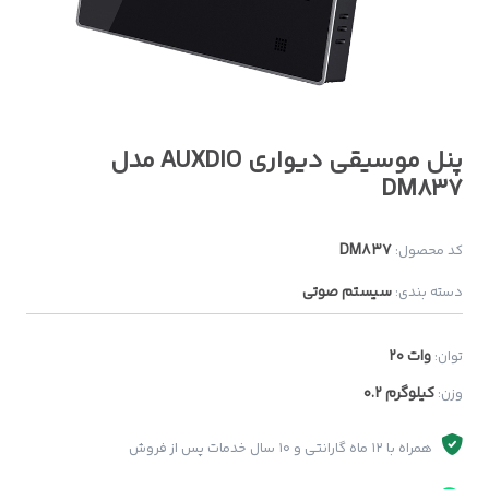
پنل موسیقی دیواری AUXDIO مدل
DM837
DM837
کد محصول:
سیستم صوتی
دسته بندی:
20 وات
توان:
0.2 کیلوگرم
وزن:
همراه با 12 ماه گارانتی و 10 سال خدمات پس از فروش