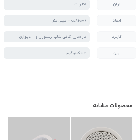
توان
20 وات
ابعاد
86*86*38 میلی متر
کاربرد
در منازل، کافی شاپ، رستوران و ... دیواری
وزن
0.2 کیلوگرم
محصولات مشابه