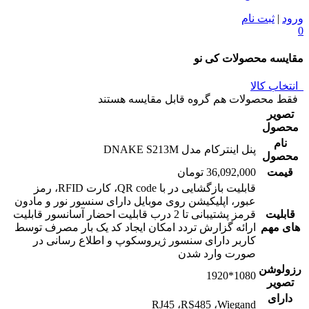
ورود
|
ثبت نام
0
مقایسه محصولات کی نو
انتخاب کالا
فقط محصولات هم گروه قابل مقایسه هستند
تصویر
محصول
نام
پنل اینترکام مدل DNAKE S213M
محصول
قیمت
36,092,000 تومان
قابلیت بازگشایی در با QR code، کارت RFID، رمز
عبور، اپلیکیشن روی موبایل دارای سنسور نور و مادون
قابلیت
قرمز پشتیبانی تا 2 درب قابلیت احضار آسانسور قابلیت
های مهم
ارائه گزارش تردد امکان ایجاد کد یک بار مصرف توسط
کاربر دارای سنسور ژیروسکوپ و اطلاع رسانی در
صورت وارد شدن
رزولوشن
1080*1920
تصویر
دارای
RJ45 ،RS485 ،Wiegand