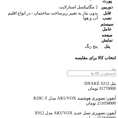
پورت
دوربین
2 مگاپیکسل استارلایت
قابل
بدون نیاز به تغییر زیرساخت ساختمان - در انواع اقلیم
نصب
آب و هوا
سیستم
عامل
صفحه
نمایش
پنل
پنج زنگ
انتخاب کالا برای مقایسه
پنل DNAKE S212
31770000
تومان
آیفون تصویری هوشمند AKUVOX مدل R29C-T
211058000
تومان
آیفون تصویری نسل جدید AKUVOX مدل X912
151840000
تومان