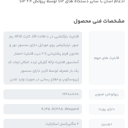
ادغام آسان با سایر دستگاه های SIP توسط پروتکل SIP 2.0
مشخصات فنی محصول
قابلیت بازگشایی در با QR code، کارت RFID، رمز
عبور، اپلیکیشن روی موبایل دارای سنسور نور و
مادون قرمز پشتیبانی تا 2 درب قابلیت احضار
قابلیت های مهم
آسانسور قابلیت ارائه گزارش تردد امکان ایجاد کد
یک بار مصرف توسط کاربر دارای سنسور
ژیروسکوپ و اطلاع رسانی در صورت وارد شدن
رزولوشن تصویر
1080*1920
دارای پورت
RJ45 ،RS485 ،Wiegand
دوربین
2 مگاپیکسل استارلایت