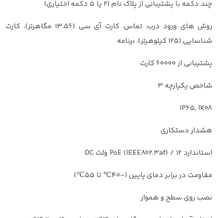
چند دکمه با پشتیبانی از پلاک نام (2 یا 5 دکمه اختیاری)
روش های ورود درب: تماس، کارت آی سی (13.56 مگاهرتز)، کارت
شناسایی (125 کیلوهرتز)، برنامه
پشتیبانی از 60000 کارت
شاخص یکپارچه 3
IP65, IK08
هشدار دستکاری
استاندارد PoE (IEEE802.3af) / 12 ولت DC
مقاومت در برابر دمای پایین (-40℃ تا 55℃)
نصب روی سطح و هموار